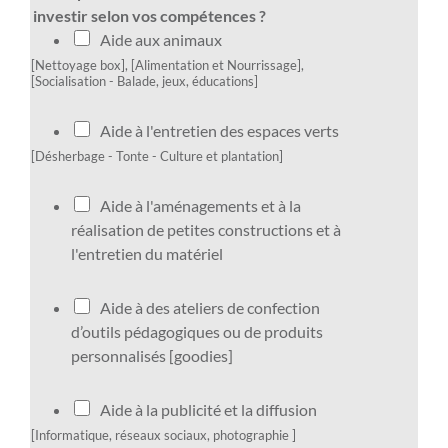
investir selon vos compétences ?
Aide aux animaux
[Nettoyage box], [Alimentation et Nourrissage],
[Socialisation - Balade, jeux, éducations]
D
Aide à l'entretien des espaces verts
a
[Désherbage - Tonte - Culture et plantation]
n
s
D
Aide à l'aménagements et à la
q
a
réalisation de petites constructions et à
u
n
l'entretien du matériel
e
s
l
q
D
Aide à des ateliers de confection
l
u
a
d’outils pédagogiques ou de produits
e
e
n
personnalisés [goodies]
s
l
s
a
l
q
D
Aide à la publicité et la diffusion
c
e
u
a
[Informatique, réseaux sociaux, photographie ]
t
s