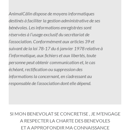
v
s
o
o
z
o
r
v
e
i
u
s
-
n
s
AnimalCâlin dispose de moyens informatiques
o
s
n
s
c
v
v
e
destinés à faciliter la gestion administrative de ses
u
t
v
v
o
o
o
l
bénévoles. Les informations enregistrées sont
s
i
e
o
m
u
s
o
réservées à l’usage exclusif du secrétariat de
i
r
s
u
p
s
c
n
l’association. Conformément aux articles 39 et
n
s
t
s
é
v
o
v
suivant de la loi 78-17 du 6 janvier 1978 relative à
v
e
i
i
t
o
m
o
l’informatique, aux fichiers et aux libertés, toute
e
l
r
n
e
u
p
s
personne peut obtenir communication et, le cas
s
o
s
v
n
s
é
c
échéant, rectification ou suppression des
t
n
e
e
c
i
t
o
informations la concernant, en s’adressant au
i
v
l
s
e
n
e
m
responsable de l’association dont elle dépend.
r
o
o
t
s
v
n
p
s
s
n
i
?
e
c
é
e
c
v
r
s
e
t
l
o
o
s
t
s
e
o
m
s
e
SI MON BENEVOLAT SE CONCRETISE , JE M’ENGAGE
i
?
n
n
p
c
l
A RESPECTER LA CHARTE DES BENEVOLES
r
c
v
é
o
o
ET A APPROFONDIR MA CONNAISSANCE
s