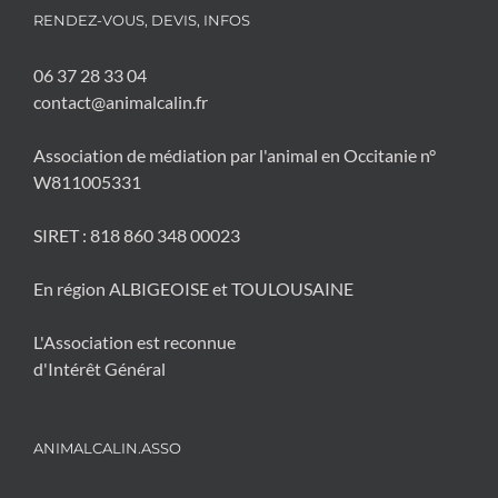
?
RENDEZ-VOUS, DEVIS, INFOS
p
i
06 37 28 33 04
e
contact@animalcalin.fr
r
)
Association de médiation par l'animal en Occitanie n°
W811005331
SIRET : 818 860 348 00023
En région ALBIGEOISE et TOULOUSAINE
L'Association est reconnue
d'Intérêt Général
ANIMALCALIN.ASSO