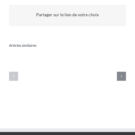
lutter
contre
Partager sur le lien de votre choix
la
solitude
des
personnes
âgées
Articles similaires
La
médiation
Conférence
animale
Médiation
–
Animale
Envoyé
Albi
spécial