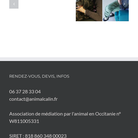
médiation
lutter contre la
animale
solitude des
–
personnes âgées
Envoyé
spécial
RENDEZ-VOUS, DEVIS, INFOS
06 37 28 33 04
contact@animalcalin.fr
Association de médiation par l'animal en Occitanie n°
W811005331
SIRET : 818 860 348 00023