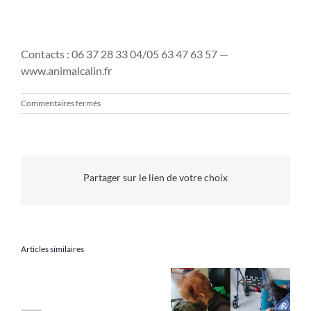
Contacts : 06 37 28 33 04/05 63 47 63 57 —
www.animalcalin.fr
sur
Commentaires fermés
AnimalCâlin
:
quand
chien,
chat
Partager sur le lien de votre choix
ou
cochon
d’Inde
aident
à
se
Articles similaires
dépasser
La
Des animaux pour