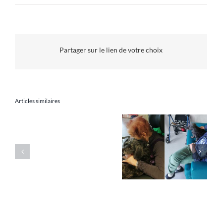
Des
animaux
pour
aller
mieux
Partager sur le lien de votre choix
Articles similaires
La
Des animaux pour
médiation
lutter contre la
animale
solitude des
–
personnes âgées
Envoyé
spécial