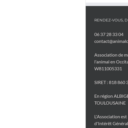
RENDEZ-VOUS, DE
06 37 28 33 04
contact@animalca
Association de m
l'animal en Occit
W811005331
SIRET : 818 860
En région ALBIG
TOULOUSAINE
L'Association es
d'Intérêt Généra