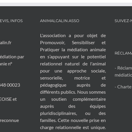
VIS, INFOS
ANIMALCALIN.ASSO
SUIVEZ-
L'association a pour objet de
lin.fr
Promouvoir, Sensibiliser et
Pratiquer la médiation animale
RÉCLAMA
édiation par
en s’appuyant sur le potentiel
anie n°
relationnel naturel de l'animal
- Réclam
pour une approche sociale,
médiati
sensorielle, motrice et
 348 00023
pédagogique auprès de
- Charte
différents publics. Nous sommes
EOISE et
un soutien complémentaire
auprès des équipes
pluridisciplinaires, ou des
t reconnue
familles. Cette nouvelle prise en
l
charge relationnelle est unique.