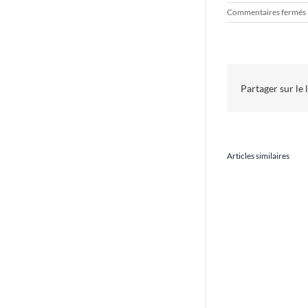
Commentaires fermés
!
Partager sur le 
Articles similaires
La
Des ani
média
lutter
anima
soli
–
person
Envo
spécia