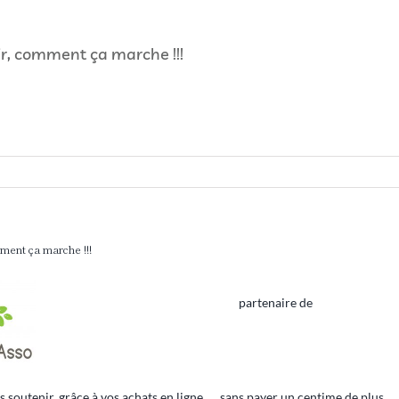
ir, comment ça marche !!!
ment ça marche !!!
partenaire de
s soutenir, grâce à vos achats en ligne …. sans payer un centime de plus…