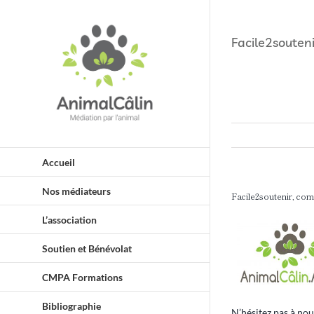
Passer
principal
au
Facile2souten
contenu
Accueil
Nos médiateurs
Facile2soutenir, com
L’association
Soutien et Bénévolat
CMPA Formations
Bibliographie
N’hésitez pas à nou