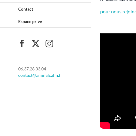
Contact
pour nous rejoind
Espace privé
Facebook
X
Instagram
06.37.28.33.04
contact@animalcalin.fr